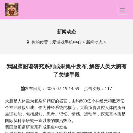
T
o
g
g
新闻动态
l
你的位置：
爱游戏手机中心
>
新闻动态
>
e
n
a
v
我国脑图谱研究系列成果集中发布, 解密人类大脑有
i
了关键手段
g
a
发布日期：2025-07-19 14:59 点击次数：117
t
i
大脑是人体最为复杂和精密的器官，由约860亿个神经元和数万亿
o
个神经联接组成。作为神经系统的核心，大脑负责调控人体的所有
n
生理功能，包括感知、思考、记忆、情感、运动等，探究其本质是
国际脑科学研究一直以来的前沿热点。
我国脑图谱研究系列成果集中发布