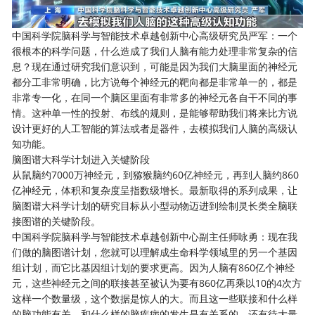
中国科学院脑科学与智能技术卓越创新中心高级研究员严军：一个
很根本的科学问题，什么造成了我们人脑有能力处理非常复杂的信
息？现在通过研究我们意识到，可能是因为我们大脑里面的神经元
都分工非常明确，比方说每个神经元的靶向都是非常单一的，都是
非常专一化，在同一个脑区里面有非常多的神经元各自干不同的事
情。这种单一性的投射、布线的规则，是能够帮助我们将来比方说
设计更好的人工智能的算法或者是器件，去模拟我们人脑的高级认
知功能。
脑图谱大科学计划进入关键阶段
从鼠脑约7000万神经元，到猕猴脑约60亿神经元，再到人脑约860
亿神经元，体积和复杂度呈指数级增长。最新取得的系列成果，让
脑图谱大科学计划的研究目标从小型动物迈进到绘制灵长类全脑联
接图谱的关键阶段。
中国科学院脑科学与智能技术卓越创新中心副主任师咏勇：现在我
们做的脑图谱计划，您就可以理解成生命科学领域里的另一个基因
组计划，而它比基因组计划的要求更高。因为人脑有860亿个神经
元，这些神经元之间的联接甚至被认为要有860亿再乘以10的4次方
这样一个数量级，这个数据是惊人的大。而且这一些联接和什么样
的脑功能有关，和什么样的脑疾病的发生是有关系的，还有待大量